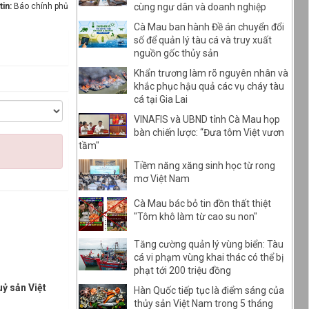
cùng ngư dân và doanh nghiệp
tin:
Báo chính phủ
Cà Mau ban hành Đề án chuyển đổi
số để quản lý tàu cá và truy xuất
nguồn gốc thủy sản
Khẩn trương làm rõ nguyên nhân và
khắc phục hậu quả các vụ cháy tàu
cá tại Gia Lai
VINAFIS và UBND tỉnh Cà Mau họp
bàn chiến lược: “Đưa tôm Việt vươn
tầm"
Tiềm năng xăng sinh học từ rong
mơ Việt Nam
Cà Mau bác bỏ tin đồn thất thiệt
"Tôm khô làm từ cao su non"
Tăng cường quản lý vùng biển: Tàu
cá vi phạm vùng khai thác có thể bị
phạt tới 200 triệu đồng
ỷ sản Việt
Hàn Quốc tiếp tục là điểm sáng của
thủy sản Việt Nam trong 5 tháng