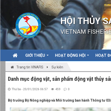
HỘI THỦY S
VIETNAM FISHERIE
GIỚI THIỆU
HOẠT ĐỘNG HỘI
HOẠT Đ
Trang tin VINAFIS
Sự kiên
Danh mục động vật, sản phẩm động vật thủy sản
Thứ ba - 20/01/2026 06:57
459
0
Bộ trưởng Bộ Nông nghiệp và Môi trường ban hành Thông tư 03