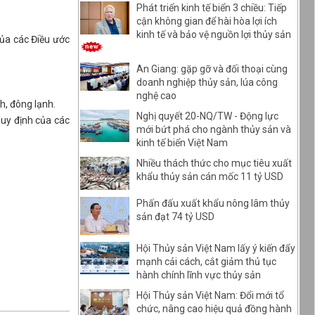
Phát triển kinh tế biển 3 chiều: Tiếp
cận không gian để hài hòa lợi ích
kinh tế và bảo vệ nguồn lợi thủy sản
của các Điều ước
An Giang: gặp gỡ và đối thoại cùng
doanh nghiệp thủy sản, lúa công
nghệ cao
h, đông lạnh.
Nghị quyết 20-NQ/TW - Động lực
uy định của các
mới bứt phá cho ngành thủy sản và
kinh tế biển Việt Nam
Nhiều thách thức cho mục tiêu xuất
khẩu thủy sản cán mốc 11 tỷ USD
Phấn đấu xuất khẩu nông lâm thủy
sản đạt 74 tỷ USD
Hội Thủy sản Việt Nam lấy ý kiến đẩy
mạnh cải cách, cắt giảm thủ tục
hành chính lĩnh vực thủy sản
Hội Thủy sản Việt Nam: Đổi mới tổ
chức, nâng cao hiệu quả đồng hành