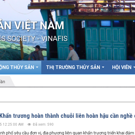
ẢN VIỆT NAM
S SOCIETY - VINAFIS
ỘNG THỦY SẢN
THỊ TRƯỜNG THỦY SẢN
HỘI VIÊN
cần
Khẩn trương hoàn thành chuỗi liên hoàn hậu cần nghề 
5 12:25:00 AM
Đã xem: 590
nh phố yêu cầu đơn vị, địa phương liên quan khẩn trương triển khai đảm 