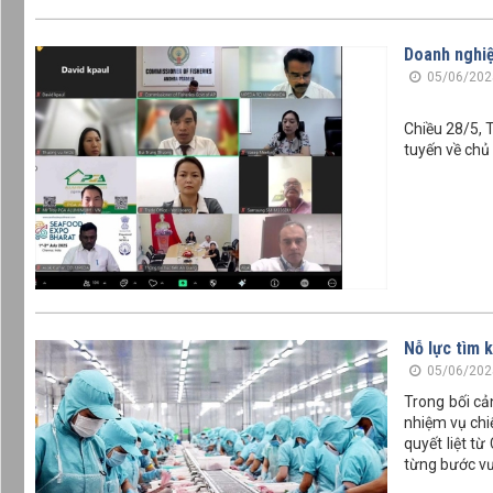
Doanh nghiệ
05/06/202
Chiều 28/5, T
tuyến về chủ
Nỗ lực tìm 
05/06/202
Trong bối cả
nhiệm vụ chi
quyết liệt t
từng bước vượ