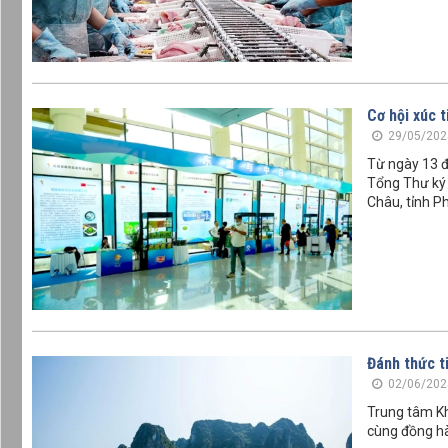
Cơ hội xúc 
29/05/202
Từ ngày 13 đ
Tổng Thư ký
Châu, tỉnh P
Đánh thức t
02/06/202
Trung tâm Kh
cùng đồng hà