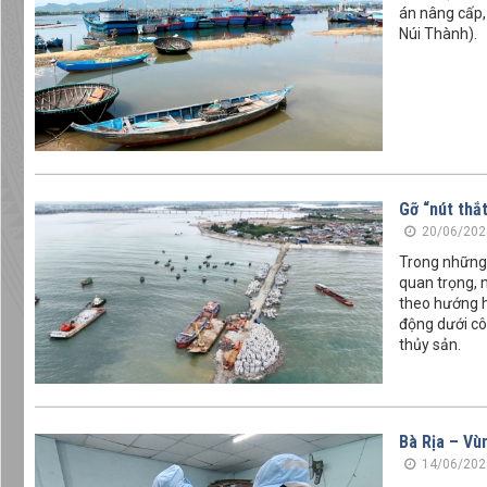
án nâng cấp,
Núi Thành).
Gỡ “nút thắ
20/06/202
Trong những 
quan trọng, n
theo hướng h
động dưới côn
thủy sản.
Bà Rịa – Vù
14/06/202