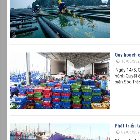
Quy hoạch c
15/05/202
Ngày 14/5, C
hành Quyết đ
biển Sóc Tră
Phát triển 
02/05/202