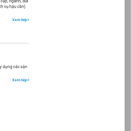
 cấp, ngành, địa
ch vụ hậu cần)
Xem tiếp
ây dựng các sản
Xem tiếp