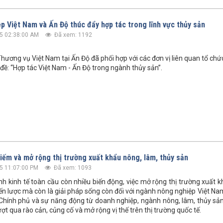
p Việt Nam và Ấn Độ thúc đẩy hợp tác trong lĩnh vực thủy sản
5 02:38:00 AM
Đã xem: 1192
hương vụ Việt Nam tại Ấn Độ đã phối hợp với các đơn vị liên quan tổ chức
 đề: “Hợp tác Việt Nam - Ấn Độ trong ngành thủy sản”.
kiếm và mở rộng thị trường xuất khẩu nông, lâm, thủy sản
5 11:07:00 PM
Đã xem: 1093
nh kinh tế toàn cầu còn nhiều biến động, việc mở rộng thị trường xuất k
ến lược mà còn là giải pháp sống còn đối với ngành nông nghiệp Việt Nam
ừ Chính phủ và sự năng động từ doanh nghiệp, ngành nông, lâm, thủy s
t qua rào cản, củng cố và mở rộng vị thế trên thị trường quốc tế.