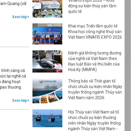
VinaFIS Expo 2026 – Khởi
 Tam Quang (xã
động sự kiện thủy sản tầm
quốc tế
Xem tiếp
Khai mạc Triển lãm quốc tế
Khoa học công nghệ thuỷ sản
Việt Nam VINAFIS EXPO 2026
Đánh giá không tương đương
của nghề cá Việt Nam theo
Đạo luật Bảo vệ thú biển của
Hoà Kỳ (MMPA)
trình cảng cá
hức lại nghề cá
Thông báo về Thời gian tổ
ẫn đang hoạt
chức chuỗi sự kiện nhân Ngày
 giao thương
truyền thống ngành Thủy sản
Việt Nam năm 2026
Xem tiếp
Hội Thủy sản Việt Nam sẽ tổ
chức chuỗi sự kiện thường
niên nhân Ngày truyền thống
ngành Thủy sản Việt Nam -