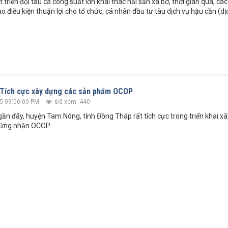
 triển đội tàu cá công suất lớn khai thác hải sản xa bờ, thời gian qua, các
 điều kiện thuận lợi cho tổ chức, cá nhân đầu tư tàu dịch vụ hậu cần (dị
 Tích cực xây dựng các sản phẩm OCOP
5 09:00:00 PM
Đã xem: 440
n đây, huyện Tam Nông, tỉnh Đồng Tháp rất tích cực trong triển khai x
ứng nhận OCOP.