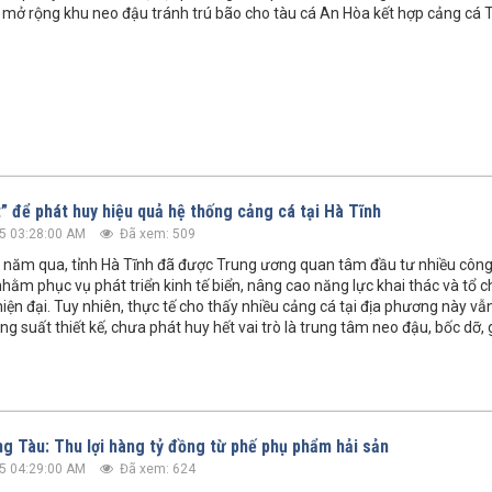
 mở rộng khu neo đậu tránh trú bão cho tàu cá An Hòa kết hợp cảng cá
t” để phát huy hiệu quả hệ thống cảng cá tại Hà Tĩnh
5 03:28:00 AM
Đã xem: 509
năm qua, tỉnh Hà Tĩnh đã được Trung ương quan tâm đầu tư nhiều công 
hằm phục vụ phát triển kinh tế biển, nâng cao năng lực khai thác và tổ c
iện đại. Tuy nhiên, thực tế cho thấy nhiều cảng cá tại địa phương này v
g suất thiết kế, chưa phát huy hết vai trò là trung tâm neo đậu, bốc dỡ,
ng Tàu: Thu lợi hàng tỷ đồng từ phế phụ phẩm hải sản
5 04:29:00 AM
Đã xem: 624