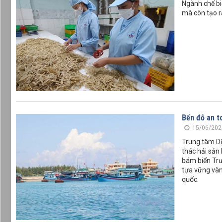
Ngành chế bi
mà còn tạo r
Bến đỗ an t
15/06/202
Trung tâm Dị
thác hải sản
bám biển Trư
tựa vững vàn
quốc.