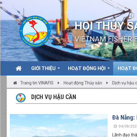
HỘI THỦY S
VIETNAM FISHERIE
GIỚI THIỆU
HOẠT ĐỘNG HỘI
HOẠT Đ
Trang tin VINAFIS
Hoạt động Thủy sản
Dịch vụ hậu 
DỊCH VỤ HẬU CẦN
Đà Nẵng: 
04/08/202
Lãnh đạo thà