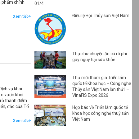
ản phẩm chính
01/4
Điều lệ Hội Thủy sản Việt Nam
Xem tiếp
Thực hư chuyện ăn cá rô phi
gây nguy hại sức khỏe
Thư mời tham gia Triển lãm
quốc tế Khoa học – Công nghệ
ịch vụ khai
Thủy sản Việt Nam lần thứ I –
âm vươn khơi
VinaFIS Expo 2026
trở thành điểm
iển, đảo của Tổ
Họp báo về Triển lãm quốc tế
khoa học công nghệ thuỷ sản
Việt Nam
Xem tiếp