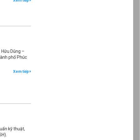
Xem tiếp
n Hữu Dũng –
hành phố Phúc
Xem tiếp
uấn kỹ thuật,
SH).