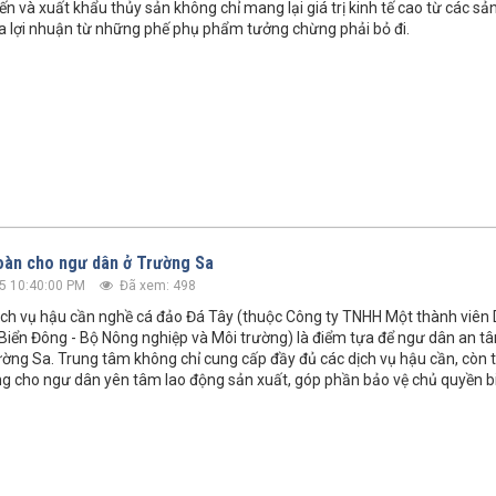
ến và xuất khẩu thủy sản không chỉ mang lại giá trị kinh tế cao từ các s
a lợi nhuận từ những phế phụ phẩm tưởng chừng phải bỏ đi.
oàn cho ngư dân ở Trường Sa
5 10:40:00 PM
Đã xem: 498
ch vụ hậu cần nghề cá đảo Đá Tây (thuộc Công ty TNHH Một thành viên D
 Biển Đông - Bộ Nông nghiệp và Môi trường) là điểm tựa để ngư dân an t
ờng Sa. Trung tâm không chỉ cung cấp đầy đủ các dịch vụ hậu cần, còn 
g cho ngư dân yên tâm lao động sản xuất, góp phần bảo vệ chủ quyền b