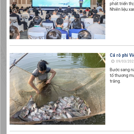
phát triển t
Nhiên liệu x
Cá rô phi V
09/03/202
Bước sang nă
tố thương mạ
trắng.