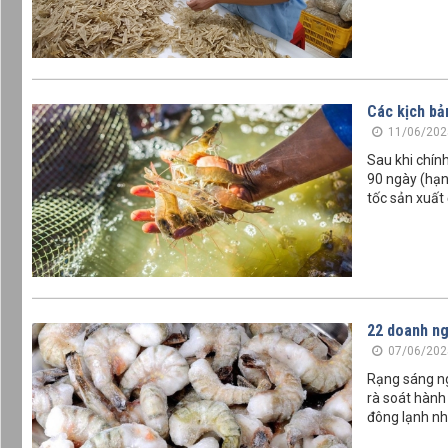
Các kịch bả
11/06/202
Sau khi chín
90 ngày (hạn
tốc sản xuất
22 doanh ng
07/06/202
Rạng sáng ng
rà soát hành
đông lạnh nh