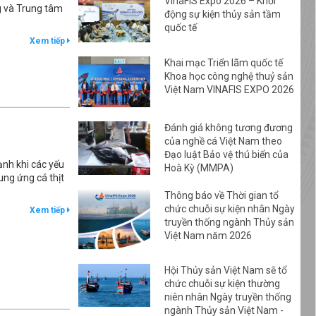
VinaFIS Expo 2026 – Khởi
g và Trung tâm
động sự kiện thủy sản tầm
quốc tế
Xem tiếp
Khai mạc Triển lãm quốc tế
Khoa học công nghệ thuỷ sản
Việt Nam VINAFIS EXPO 2026
Đánh giá không tương đương
của nghề cá Việt Nam theo
Đạo luật Bảo vệ thú biển của
ạnh khi các yếu
Hoà Kỳ (MMPA)
ung ứng cá thịt
Thông báo về Thời gian tổ
chức chuỗi sự kiện nhân Ngày
Xem tiếp
truyền thống ngành Thủy sản
Việt Nam năm 2026
Hội Thủy sản Việt Nam sẽ tổ
chức chuỗi sự kiện thường
niên nhân Ngày truyền thống
ngành Thủy sản Việt Nam -