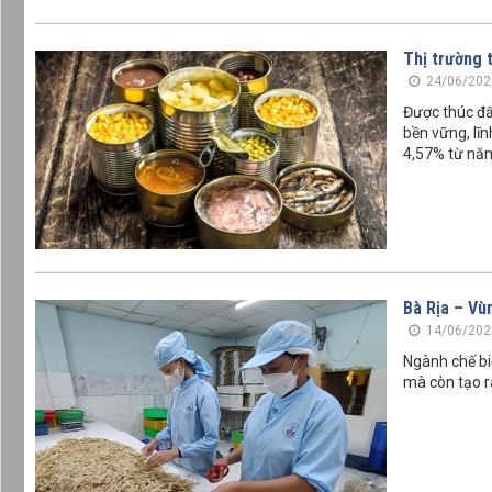
Thị trường 
24/06/202
Được thúc đẩ
bền vững, lĩ
4,57% từ nă
Bà Rịa – Vù
14/06/202
Ngành chế bi
mà còn tạo r