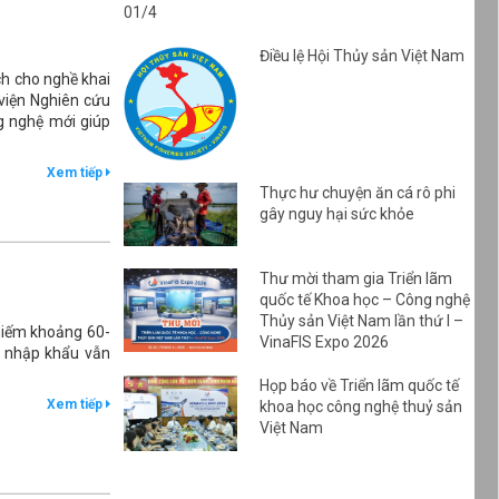
01/4
Điều lệ Hội Thủy sản Việt Nam
h cho nghề khai
 viện Nghiên cứu
g nghệ mới giúp
Xem tiếp
Thực hư chuyện ăn cá rô phi
gây nguy hại sức khỏe
Thư mời tham gia Triển lãm
quốc tế Khoa học – Công nghệ
Thủy sản Việt Nam lần thứ I –
chiếm khoảng 60-
VinaFIS Expo 2026
n nhập khẩu vẫn
Họp báo về Triển lãm quốc tế
Xem tiếp
khoa học công nghệ thuỷ sản
Việt Nam