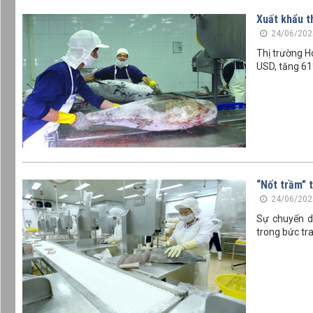
Xuất khẩu t
24/06/202
Thị trường H
USD, tăng 61
“Nốt trầm” 
24/06/202
Sự chuyển d
trong bức tr