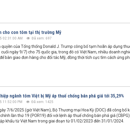
n cho con tôm tại thị trường Mỹ
5 02:31:00 AM
Đã xem: 697
h quyền của Tổng thống Donald J. Trump công bố tạm hoãn áp dụng thuế
 cuối ngày 9/7) cho 75 quốc gia, trong đó có Việt Nam, nhiều doanh ngh
 để bàn giao đơn hàng cho đối tác Mỹ, đồng thời tích cực tìm cách ứng ph
hiệp ngành tôm Việt bị Mỹ áp thuế chống bán phá giá tới 35,29%
5 11:52:00 PM
Đã xem: 1425
ày 7/6/2025 (giờ Việt Nam), Bộ Thương mại Hoa Kỳ (DOC) đã công bố kế
 chính lần thứ 19 (POR19) đối với lệnh áp thuế chống bán phá giá (CBP
ập khẩu từ Việt Nam trong giai đoạn từ 01/02/2023 đến 31/01/2024.