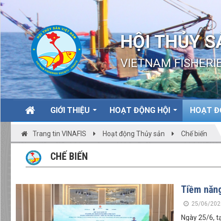
HỘI THỦY S
VIETNAM FISHERIE
GIỚI THIỆU
HOẠT ĐỘNG HỘI
HOẠT Đ
Trang tin VINAFIS
Hoạt động Thủy sản
Chế biến
CHẾ BIẾN
Tiềm năng
25/06/202
Ngày 25/6, t