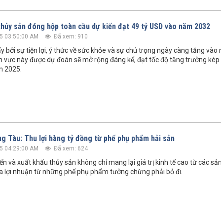
thủy sản đóng hộp toàn cầu dự kiến đạt 49 tỷ USD vào năm 2032
5 03:50:00 AM
Đã xem: 910
y bởi sự tiện lợi, ý thức về sức khỏe và sự chú trọng ngày càng tăng và
nh vực này được dự đoán sẽ mở rộng đáng kể, đạt tốc độ tăng trưởng ké
m 2025.
ng Tàu: Thu lợi hàng tỷ đồng từ phế phụ phẩm hải sản
5 04:29:00 AM
Đã xem: 624
ến và xuất khẩu thủy sản không chỉ mang lại giá trị kinh tế cao từ các s
a lợi nhuận từ những phế phụ phẩm tưởng chừng phải bỏ đi.