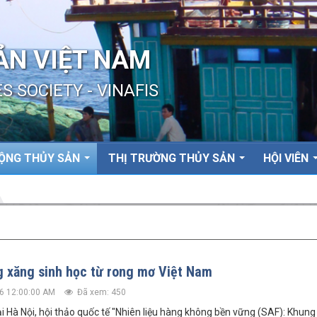
ẢN VIỆT NAM
S SOCIETY - VINAFIS
ỘNG THỦY SẢN
THỊ TRƯỜNG THỦY SẢN
HỘI VIÊN
 xăng sinh học từ rong mơ Việt Nam
6 12:00:00 AM
Đã xem: 450
ại Hà Nội, hội thảo quốc tế "Nhiên liệu hàng không bền vững (SAF): Khung