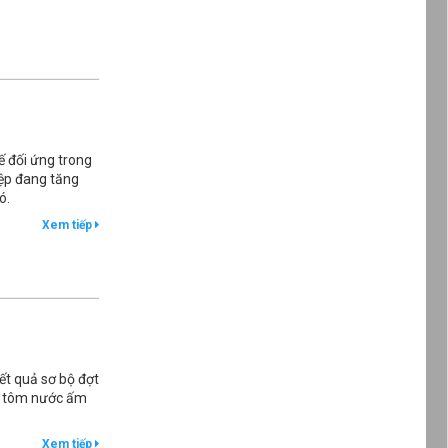
 đối ứng trong
iệp đang tăng
ó.
Xem tiếp
t quả sơ bộ đợt
G) tôm nước ấm
Xem tiếp