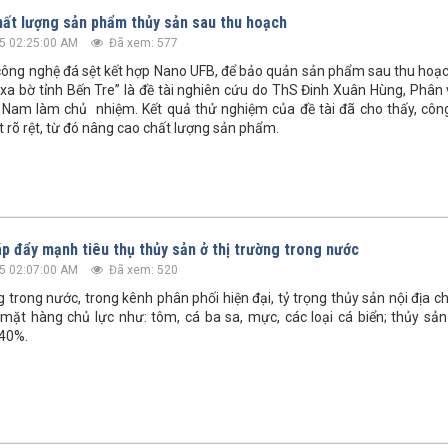
ất lượng sản phẩm thủy sản sau thu hoạch
5 02:25:00 AM
Đã xem: 577
công nghệ đá sệt kết hợp Nano UFB, để bảo quản sản phẩm sau thu hoạc
 xa bờ tỉnh Bến Tre” là đề tài nghiên cứu do ThS Đinh Xuân Hùng, Phân
a Nam làm chủ nhiệm. Kết quả thử nghiệm của đề tài đã cho thấy, côn
t rõ rệt, từ đó nâng cao chất lượng sản phẩm.
áp đẩy mạnh tiêu thụ thủy sản ở thị trường trong nước
5 02:07:00 AM
Đã xem: 520
ng trong nước, trong kênh phân phối hiện đại, tỷ trọng thủy sản nội địa 
mặt hàng chủ lực như: tôm, cá ba sa, mực, các loại cá biển; thủy sả
-40%.