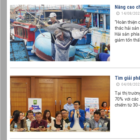
Nâng cao ch
14/08/202
“Hoàn thiện 
thác hải sản
Hải sản phí
giảm tổn thấ
Tìm giải ph
04/08/202
Tại thị trườ
70% với các 
chiếm từ 30