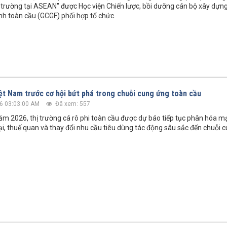
hị trường tại ASEAN" được Học viện Chiến lược, bồi dưỡng cán bộ xây dựn
anh toàn cầu (GCGF) phối hợp tổ chức.
iệt Nam trước cơ hội bứt phá trong chuỗi cung ứng toàn cầu
6 03:03:00 AM
Đã xem: 557
m 2026, thị trường cá rô phi toàn cầu được dự báo tiếp tục phân hóa m
i, thuế quan và thay đổi nhu cầu tiêu dùng tác động sâu sắc đến chuỗi c