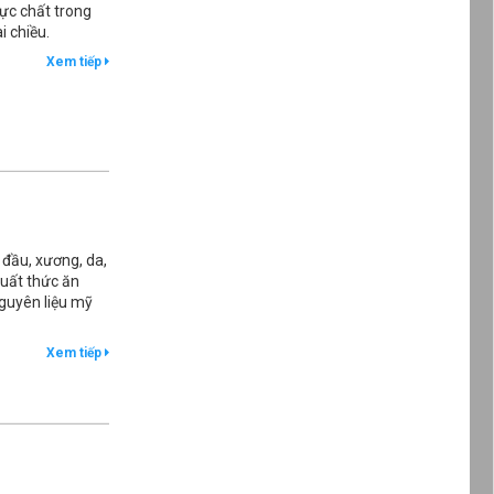
hực chất trong
i chiều.
Xem tiếp
 đầu, xương, da,
xuất thức ăn
guyên liệu mỹ
Xem tiếp