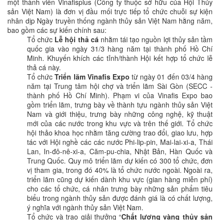
một thành viên Vinafisplus (Công ty thuộc sở hữu của Hội Thủy
sản Việt Nam) là đơn vị đầu mối trực tiếp tổ chức chuỗi sự kiện
nhân dịp Ngày truyền thống ngành thủy sản Việt Nam hằng năm,
bao gồm các sự kiến chính sau:
Tổ chức
Lễ hội thả cá
nhằm tái tạo nguồn lợi thủy sản tầm
quốc gia vào ngày 31/3 hàng năm tại thành phố Hồ Chí
Minh. Khuyến khích các tỉnh/thành Hội kết hợp tổ chức lễ
thả cá này.
Tổ chức
Triển lãm Vinafis Expo
từ ngày 01 đến 03/4 hàng
năm tại Trung tâm hội chợ và triển lãm Sài Gòn (SECC -
thành phố Hồ Chí Minh). Phạm vi của Vinafis Expo bao
gồm triển lãm, trưng bày về thành tựu ngành thủy sản Việt
Nam và giới thiệu, trưng bày những công nghệ, kỹ thuật
mới của các nước trong khu vực và trên thế giới. Tổ chức
hội thảo khoa học nhằm tăng cường trao đổi, giao lưu, hợp
tác với Hội nghề các các nước Phi-lip-pin, Mai-lai-xi-a, Thái
Lan, In-đô-nê-xi-a, Căm-pu-chia, Nhật Bản, Hàn Quốc và
Trung Quốc. Quy mô triển lãm dự kiến có 300 tổ chức, đơn
vị tham gia, trong đó 40% là tổ chức nước ngoài. Ngoài ra,
triển lãm cũng dự kiến dành khu vực (gian hàng miễn phí)
cho các tổ chức, cá nhân trưng bày những sản phẩm tiêu
biểu trong ngành thủy sản được đánh giá là có chất lượng,
ý nghĩa với ngành thủy sản Việt Nam.
Tổ chức và trao giải thưởng “
Chất lượng vàng thủy sản