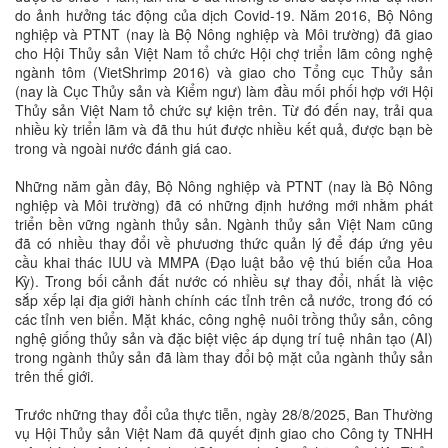
do ảnh hưởng tác động của dịch Covid-19. Năm 2016, Bộ Nông
nghiệp và PTNT (nay là Bộ Nông nghiệp và Môi trường) đã giao
cho Hội Thủy sản Việt Nam tổ chức Hội chợ triển lãm công nghệ
ngành tôm (VietShrimp 2016) và giao cho Tổng cục Thủy sản
(nay là Cục Thủy sản và Kiểm ngư) làm đầu mối phối hợp với Hội
Thủy sản Việt Nam tỏ chức sự kiện trên. Từ đó đến nay, trải qua
nhiều kỳ triển lãm và đã thu hút được nhiều kết quả, được bạn bè
trong và ngoài nước đánh giá cao.
Những năm gần đây, Bộ Nông nghiệp và PTNT (nay là Bộ Nông
nghiệp và Môi trường) đã có những định hướng mới nhằm phát
triển bền vững ngành thủy sản. Ngành thủy sản Việt Nam cũng
đã có nhiều thay đổi về phưuơng thức quản lý để đáp ứng yêu
cầu khai thác IUU và MMPA (Đạo luật bảo vệ thú biến của Hoa
Kỳ). Trong bối cảnh đất nước có nhiều sự thay đổi, nhất là việc
sắp xếp lại địa giới hành chính các tỉnh trên cả nước, trong đó có
các tỉnh ven biển. Mặt khác, công nghệ nuôi trồng thủy sản, công
nghệ giống thủy sản và đặc biệt việc áp dụng trí tuệ nhân tạo (AI)
trong ngành thủy sản đã làm thay đổi bộ mặt của ngành thủy sản
trên thế giới.
Trước những thay đổi của thực tiễn, ngày 28/8/2025, Ban Thường
vụ Hội Thủy sản Việt Nam đã quyết định giao cho Công ty TNHH