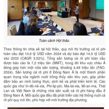
Toàn cảnh Hội thảo.
Theo thông tin chia sẻ tại hội thảo, quy mô thị trường cá rô phi
toàn cầu đạt 10,6 tỷ USD năm 2024 và dự báo đạt 14,5 tỷ USD
vào 2033 (CAGR 3,52%). Tổng sản lượng cá rô phi toàn cầu
được báo cáo là 7,2 triệu tấn (MMT), trong đó khu vực châu Á
đóng góp hơn một nửa sản lượng, khoảng 4,49 triệu tấn (FAO,
2024). Sản lượng cá rô phi ở Đông Nam Á là một thành phần
quan trọng của ngành nuôi trồng thủy sản khu vực, góp phần
đảm bảo an ninh lương thực, sinh kế và phát triển kinh tế. Các
quốc gia như In-đô-nê-xia, Phi-lip-pin, Ma-lai-xia, Mi-an-ma, Thái
Lan và Việt Nam là những nhà sản xuất cá rô phi hàng đầu ở
Đông Nam Á. Mỗi quốc gia đều đã phát triển các hệ thống nuôi cá
rô phi quy mô lớn, phù hợp với môi trường địa phương.