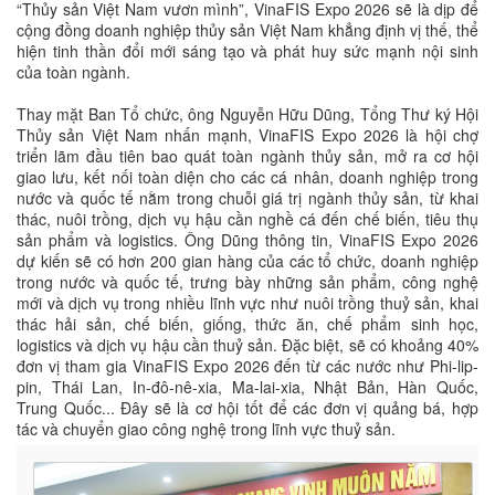
“Thủy sản Việt Nam vươn mình”, VinaFIS Expo 2026 sẽ là dịp để
cộng đồng doanh nghiệp thủy sản Việt Nam khẳng định vị thế, thể
hiện tinh thần đổi mới sáng tạo và phát huy sức mạnh nội sinh
của toàn ngành.
Thay mặt Ban Tổ chức, ông Nguyễn Hữu Dũng, Tổng Thư ký Hội
Thủy sản Việt Nam nhấn mạnh, VinaFIS Expo 2026 là hội chợ
triển lãm đầu tiên bao quát toàn ngành thủy sản, mở ra cơ hội
giao lưu, kết nối toàn diện cho các cá nhân, doanh nghiệp trong
nước và quốc tế nằm trong chuỗi giá trị ngành thủy sản, từ khai
thác, nuôi trồng, dịch vụ hậu cần nghề cá đến chế biến, tiêu thụ
sản phẩm và logistics. Ông Dũng thông tin, VinaFIS Expo 2026
dự kiến sẽ có hơn 200 gian hàng của các tổ chức, doanh nghiệp
trong nước và quốc tế, trưng bày những sản phẩm, công nghệ
mới và dịch vụ trong nhiều lĩnh vực như nuôi trồng thuỷ sản, khai
thác hải sản, chế biến, giống, thức ăn, chế phẩm sinh học,
logistics và dịch vụ hậu cần thuỷ sản. Đặc biệt, sẽ có khoảng 40%
đơn vị tham gia VinaFIS Expo 2026 đến từ các nước như Phi-lip-
pin, Thái Lan, In-đô-nê-xia, Ma-lai-xia, Nhật Bản, Hàn Quốc,
Trung Quốc... Đây sẽ là cơ hội tốt để các đơn vị quảng bá, hợp
tác và chuyển giao công nghệ trong lĩnh vực thuỷ sản.