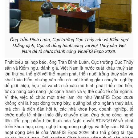
Ông Trần Đình Luân, Cục trưởng Cục Thủy sản và Kiểm ngư
khẳng định, Cục sẽ đồng hành cùng với Hội Thuỷ sản Việt
Nam để tổ chức thành công VinaFIS Expo 2026.
Phát biểu tại họp báo, ông Trần Đình Luân, Cục trưởng Cục Thủy
sản và Kiểm ngư, đánh giá, Việt Nam là nước xuất khẩu thuỷ sản
lớn thứ ba thế giới với thế mạnh phát triển nuôi trồng thuỷ sản và
khai thác biển, nhưng vẫn cần có một không gian chuyên nghiệp
để giới thiệu, học hỏi và chia sẻ các mô hình phát triển tiên tiến,
từ đó nâng cao năng lực cạnh tranh và vị thế quốc tế của ngành.
Vì thế, việc tổ chức một triển lãm lớn như VinaFIS Expo 2026
không chỉ là hoạt động trưng bày, quảng bá cho ngành thuỷ sản,
mà còn là diễn đàn hội tụ các nhà khoa học, doanh nghiệp, tổ
chức quốc tế nhằm thúc đẩy chuyển giao, ứng dụng công nghệ
tiên tiến góp phần hiện thực hóa Nghị quyết 57-NQ/TW về phát
triển khoa học, công nghệ trong nông nghiệp và thủy sản. Những
hoạt động bên lề của VinaFIS Expo 2026 như thả giống tái tạo
nguồn lợi và trao Giải thưởng Chất lượng vàng thuỷ sản nhằm