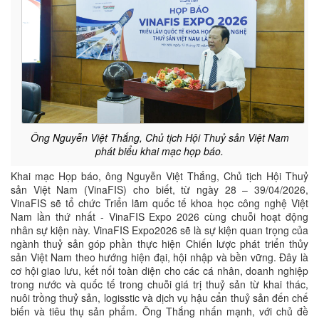
Ông Nguyễn Việt Thắng, Chủ tịch Hội Thuỷ sản Việt Nam
phát biểu khai mạc họp báo.
Khai mạc Họp báo, ông Nguyễn Việt Thắng, Chủ tịch Hội Thuỷ
sản Việt Nam (VinaFIS) cho biết, từ ngày 28 – 39/04/2026,
VinaFIS sẽ tổ chức Triển lãm quốc tế khoa học công nghệ Việt
Nam lần thứ nhất - VinaFIS Expo 2026 cùng chuỗi hoạt động
nhân sự kiện này. VinaFIS Expo2026 sẽ là sự kiện quan trọng của
ngành thuỷ sản góp phần thực hiện Chiến lược phát triển thủy
sản Việt Nam theo hướng hiện đại, hội nhập và bền vững. Đây là
cơ hội giao lưu, kết nối toàn diện cho các cá nhân, doanh nghiệp
trong nước và quốc tế trong chuỗi giá trị thuỷ sản từ khai thác,
nuôi trồng thuỷ sản, logisstic và dịch vụ hậu cẩn thuỷ sản đến chế
biến và tiêu thụ sản phẩm. Ông Thắng nhấn mạnh, với chủ đề