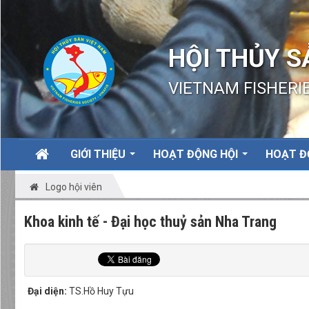
HỘI THỦY S
VIETNAM FISHERIE
GIỚI THIỆU
HOẠT ĐỘNG HỘI
HOẠT Đ
Logo hội viên
Khoa kinh tế - Đại học thuỷ sản Nha Trang
Đại diện:
TS.Hồ Huy Tựu