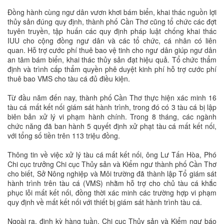
Đồng hành cùng ngư dân vươn khơi bám biển, khai thác nguồn lợi
thủy sản đúng quy định, thành phố Cần Thơ cũng tổ chức các đợt
tuyên truyền, tập huấn các quy định pháp luật chống khai thác
IUU cho cộng đồng ngư dân và các tổ chức, cá nhân có liên
quan. Hỗ trợ cước phí thuê bao vệ tinh cho ngư dân giúp ngư dân
an tâm bám biển, khai thác thủy sản đạt hiệu quả. Tổ chức thẩm
định và trình cấp thẩm quyền phê duyệt kinh phí hỗ trợ cước phí
thuê bao VMS cho tàu cá đủ điều kiện.
Từ đầu năm đến nay, thành phố Cần Thơ thực hiện xác minh 16
tàu cá mất kết nối giám sát hành trình, trong đó có 3 tàu cá bị lập
biên bản xử lý vi phạm hành chính. Trong 8 tháng, các ngành
chức năng đã ban hành 5 quyết định xử phạt tàu cá mất kết nối,
với tổng số tiền trên 113 triệu đồng.
Thông tin về việc xử lý tàu cá mất kết nối, ông Lư Tấn Hòa, Phó
Chi cục trưởng Chi cục Thủy sản và Kiểm ngư thành phố Cần Thơ
cho biết, Sở Nông nghiệp và Môi trường đã thành lập Tổ giám sát
hành trình trên tàu cá (VMS) nhằm hỗ trợ cho chủ tàu cá khắc
phục lỗi mất kết nối, đồng thời xác minh các trường hợp vi phạm
quy định về mất kết nối với thiết bị giám sát hành trình tàu cá.
Ngoài ra, định kỳ hàng tuần, Chi cục Thủy sản và Kiểm ngư báo