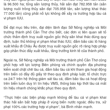
là 96.500 ha; tổng sản lượng thủy, hải sản đạt 782.958 tấn (sản
lượng nuôi trồng thủy sản đạt 705.958 tấn, sản lượng khai thác
77.000 tấn) cũng phải nỗ lực không để xảy ra trường hợp tàu cá
vi phạm IUU.
Để đạt mục tiêu trên, đại diện lãnh đạo Sở Nông nghiệp và Môi
trường thành phố Cần Thơ cho biết, các đơn vị liên quan sẽ tổ
chức thẩm định truy xuất nguồn gốc thủy sản khai thác đúng quy
định, tuân thủ không vi phạm khai thác IUU, đảm bảo các lô hàng
xuất khẩu đi Châu Âu được truy xuất nguồn gốc rõ ràng hợp pháp
góp phần thúc đẩy xuất khẩu, tăng trưởng kinh tế của thành phố.
Ngoài ra, Sở Nông nghiệp và Môi trường thành phố Cần Thơ cũng
phối hợp với lực lượng Biên phòng và chính quyền địa phương
kiểm soát chặt chẽ tàu cá, đảm bảo tàu cá khi tham gia hoạt động
trên biển có đầy đủ giấy tờ theo quy định pháp luật; tổ chức trực
ca 24/7 trên hệ thống giám sát tàu cá, đảm bảo tàu cá hoạt động
trên biển luôn duy trì tín hiệu VMS, thông báo kịp thời tàu cá mất
tín hiệu nhanh chóng khắc phục theo quy định.
“Thực hiện các biện pháp mạnh không để tàu cá vi phạm khai
thác hải sản bất hợp pháp ở vùng biển nước ngoài; điều tra, xử
phạt 100% các trường hợp vi phạm”, bà Bình nhấn mạnh.