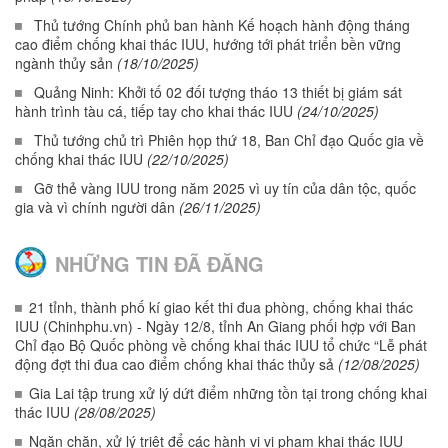
Thủ tướng Chính phủ ban hành Kế hoạch hành động tháng
cao điểm chống khai thác IUU, hướng tới phát triển bền vững
ngành thủy sản
(18/10/2025)
Quảng Ninh: Khởi tố 02 đối tượng tháo 13 thiết bị giám sát
hành trình tàu cá, tiếp tay cho khai thác IUU
(24/10/2025)
Thủ tướng chủ trì Phiên họp thứ 18, Ban Chỉ đạo Quốc gia về
chống khai thác IUU
(22/10/2025)
Gỡ thẻ vàng IUU trong năm 2025 vì uy tín của dân tộc, quốc
gia và vì chính người dân
(26/11/2025)
NHỮNG TIN ĐÃ ĐĂNG
21 tỉnh, thành phố kí giao kết thi đua phòng, chống khai thác
IUU (Chinhphu.vn) - Ngày 12/8, tỉnh An Giang phối hợp với Ban
Chỉ đạo Bộ Quốc phòng về chống khai thác IUU tổ chức “Lễ phát
động đợt thi đua cao điểm chống khai thác thủy sả
(12/08/2025)
Gia Lai tập trung xử lý dứt điểm những tồn tại trong chống khai
thác IUU
(28/08/2025)
Ngăn chặn, xử lý triệt để các hành vi vi phạm khai thác IUU