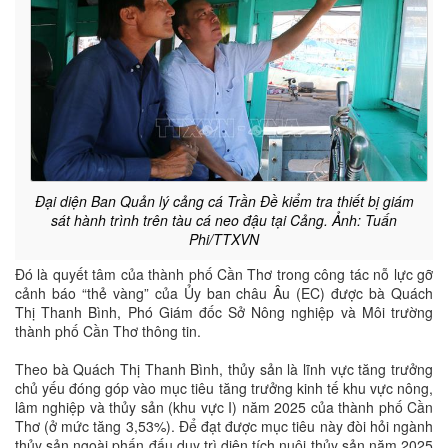
Đại diện Ban Quản lý cảng cá Trần Đề kiểm tra thiết bị giám
sát hành trình trên tàu cá neo đậu tại Cảng. Ảnh: Tuấn
Phi/TTXVN
Đó là quyết tâm của thành phố Cần Thơ trong công tác nỗ lực gỡ
cảnh báo “thẻ vàng” của Ủy ban châu Âu (EC) được bà Quách
Thị Thanh Bình, Phó Giám đốc Sở Nông nghiệp và Môi trường
thành phố Cần Thơ thông tin.
Theo bà Quách Thị Thanh Bình, thủy sản là lĩnh vực tăng trưởng
chủ yếu đóng góp vào mục tiêu tăng trưởng kinh tế khu vực nông,
lâm nghiệp và thủy sản (khu vực I) năm 2025 của thành phố Cần
Thơ (ở mức tăng 3,53%). Để đạt được mục tiêu này đòi hỏi ngành
thủy sản ngoài phấn đấu duy trì diện tích nuôi thủy sản năm 2025