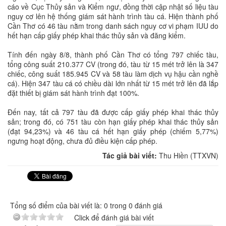
cáo về Cục Thủy sản và Kiểm ngư, đồng thời cập nhật số liệu tàu
nguy cơ lên hệ thống giám sát hành trình tàu cá. Hiện thành phố
Cần Thơ có 46 tàu nằm trong danh sách nguy cơ vi phạm IUU do
hết hạn cấp giấy phép khai thác thủy sản và đăng kiểm.
Tính đến ngày 8/8, thành phố Cần Thơ có tổng 797 chiếc tàu,
tổng công suất 210.377 CV (trong đó, tàu từ 15 mét trở lên là 347
chiếc, công suất 185.945 CV và 58 tàu làm dịch vụ hậu cần nghề
cá). Hiện 347 tàu cá có chiều dài lớn nhất từ 15 mét trở lên đã lắp
đặt thiết bị giám sát hành trình đạt 100%.
Đến nay, tất cả 797 tàu đã được cấp giấy phép khai thác thủy
sản; trong đó, có 751 tàu còn hạn giấy phép khai thác thủy sản
(đạt 94,23%) và 46 tàu cá hết hạn giấy phép (chiếm 5,77%)
ngưng hoạt động, chưa đủ điều kiện cấp phép.
Tác giả bài viết:
Thu Hiền (TTXVN)
Tổng số điểm của bài viết là: 0 trong 0 đánh giá
Click để đánh giá bài viết