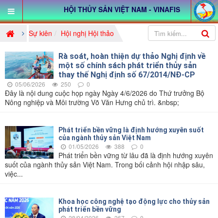
HỘI THỦY SẢN VIỆT NAM - VINAFIS
Sự kiên
Hội nghị Hội thảo
Rà soát, hoàn thiện dự thảo Nghị định về
một số chính sách phát triển thủy sản
thay thế Nghị định số 67/2014/NĐ-CP
05/06/2026
250
0
Đây là nội dung cuộc họp ngày Ngày 4/6/2026 do Thứ trưởng Bộ
Nông nghiệp và Môi trường Võ Văn Hưng chủ trì. &nbsp;
Phát triển bền vững là định hướng xuyên suốt
của ngành thủy sản Việt Nam
01/05/2026
388
0
Phát triển bền vững từ lâu đã là định hướng xuyên
suốt của ngành thủy sản Việt Nam. Trong bối cảnh hội nhập sâu,
việc...
Khoa học công nghệ tạo động lực cho thủy sản
phát triển bền vững
28/04/2026
267
0