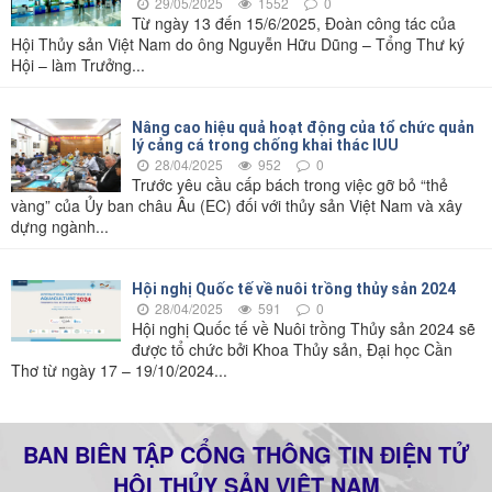
29/05/2025
1552
0
Từ ngày 13 đến 15/6/2025, Đoàn công tác của
Hội Thủy sản Việt Nam do ông Nguyễn Hữu Dũng – Tổng Thư ký
Hội – làm Trưởng...
Nâng cao hiệu quả hoạt động của tổ chức quản
lý cảng cá trong chống khai thác IUU
28/04/2025
952
0
Trước yêu cầu cấp bách trong việc gỡ bỏ “thẻ
vàng” của Ủy ban châu Âu (EC) đối với thủy sản Việt Nam và xây
dựng ngành...
Hội nghị Quốc tế về nuôi trồng thủy sản 2024
28/04/2025
591
0
Hội nghị Quốc tế về Nuôi trồng Thủy sản 2024 sẽ
được tổ chức bởi Khoa Thủy sản, Đại học Cần
Thơ từ ngày 17 – 19/10/2024...
BAN BIÊN TẬP CỔNG THÔNG TIN ĐIỆN TỬ
HỘI THỦY SẢN VIỆT NAM