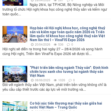
Ngày 28/4, tại TP.HCM, Bộ Nông nghiệp và Môi
trường tổ chức Hội nghị khoa học công nghệ thủy sản và kiểm ngư
toàn quốc...
Họp báo về Hội nghị khoa học, công nghệ thuỷ
sản và kiểm ngư toàn quốc năm 2026 và Triển
lãm quốc tế khoa học công nghệ thuỷ sản Việt
Nam lần thứ I – VinaFIS Expo 2026
20/04/2026
536
0
Hội nghị sẽ diễn ra trong hai ngày 27 – 28/4/2026 và song hành
cùng Hội nghị, Triển lãm VinaFis Expo 2026 sẽ được tổ...
“Phát triển bền vững ngành Thủy sản”: Định hình
chiến lược xanh cho tương lai ngành thủy sản
Việt Nam
08/06/2025
1026
0
Đối với ngành thủy sản Việt Nam, phát triển bền vững không chỉ là
yêu cầu cấp thiết trước các áp lực về môi trường và...
Cơ hội xúc tiến thương mại thủy sản giữa hai
nước Việt Nam – Trung Quốc