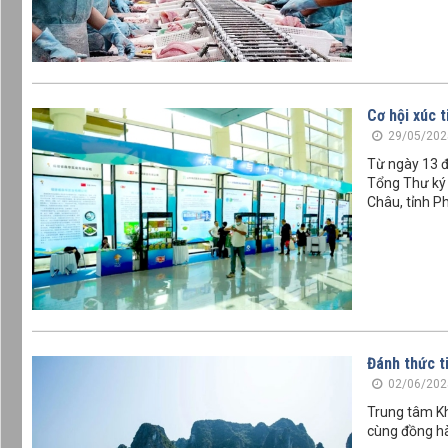
Cơ hội xúc 
29/05/202
Từ ngày 13 đ
Tổng Thư ký
Châu, tỉnh P
Đánh thức t
02/06/202
Trung tâm Kh
cùng đồng hà