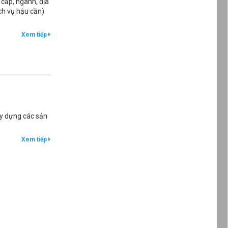
 cấp, ngành, địa
ch vụ hậu cần)
Xem tiếp
ây dựng các sản
Xem tiếp