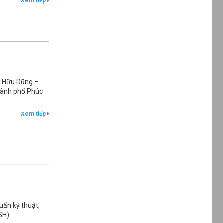
Xem tiếp
n Hữu Dũng –
hành phố Phúc
Xem tiếp
uấn kỹ thuật,
SH).