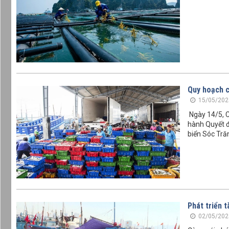
Quy hoạch c
15/05/202
Ngày 14/5, C
hành Quyết đ
biển Sóc Tră
Phát triển 
02/05/202