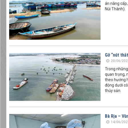
án nâng cấp,
Núi Thành).
Gỡ “nút thắ
20/06/202
Trong những 
quan trọng, n
theo hướng h
động dưới côn
thủy sản.
Bà Rịa – Vù
14/06/202