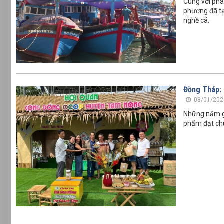
Cùng với phát
phương đã tạo
nghề cá.
Đồng Tháp:
08/01/202
Những năm gầ
phẩm đạt ch