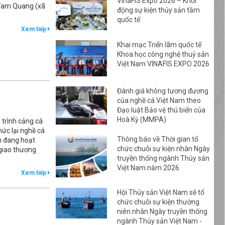
VinaFIS Expo 2026 – Khởi
 Tam Quang (xã
động sự kiện thủy sản tầm
quốc tế
Xem tiếp
Khai mạc Triển lãm quốc tế
Khoa học công nghệ thuỷ sản
Việt Nam VINAFIS EXPO 2026
Đánh giá không tương đương
của nghề cá Việt Nam theo
Đạo luật Bảo vệ thú biển của
Hoà Kỳ (MMPA)
trình cảng cá
hức lại nghề cá
Thông báo về Thời gian tổ
ẫn đang hoạt
chức chuỗi sự kiện nhân Ngày
 giao thương
truyền thống ngành Thủy sản
Việt Nam năm 2026
Xem tiếp
Hội Thủy sản Việt Nam sẽ tổ
chức chuỗi sự kiện thường
niên nhân Ngày truyền thống
ngành Thủy sản Việt Nam -