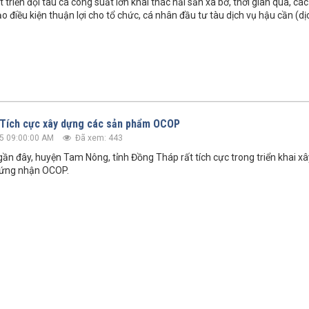
 triển đội tàu cá công suất lớn khai thác hải sản xa bờ, thời gian qua, các
 điều kiện thuận lợi cho tổ chức, cá nhân đầu tư tàu dịch vụ hậu cần (dị
 Tích cực xây dựng các sản phẩm OCOP
5 09:00:00 AM
Đã xem: 443
n đây, huyện Tam Nông, tỉnh Đồng Tháp rất tích cực trong triển khai x
ứng nhận OCOP.