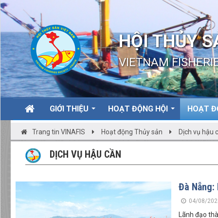
HỘI THỦY S
VIETNAM FISHERIE
GIỚI THIỆU
HOẠT ĐỘNG HỘI
HOẠT Đ
Trang tin VINAFIS
Hoạt động Thủy sản
Dịch vụ hậu 
DỊCH VỤ HẬU CẦN
Đà Nẵng: 
04/08/202
Lãnh đạo thà