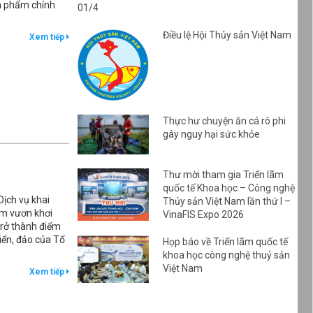
ản phẩm chính
01/4
Điều lệ Hội Thủy sản Việt Nam
Xem tiếp
Thực hư chuyện ăn cá rô phi
gây nguy hại sức khỏe
Thư mời tham gia Triển lãm
quốc tế Khoa học – Công nghệ
ịch vụ khai
Thủy sản Việt Nam lần thứ I –
âm vươn khơi
VinaFIS Expo 2026
trở thành điểm
iển, đảo của Tổ
Họp báo về Triển lãm quốc tế
khoa học công nghệ thuỷ sản
Việt Nam
Xem tiếp