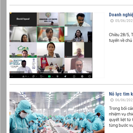
Doanh nghiệ
05/06/202
Chiều 28/5, T
tuyến về chủ
Nỗ lực tìm 
06/06/202
Trong bối cả
nhiệm vụ chi
quyết liệt t
từng bước vượ