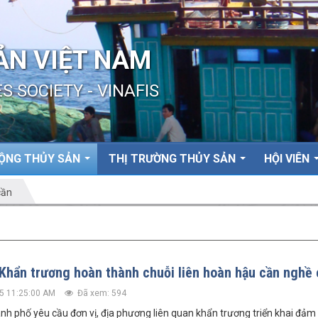
ẢN VIỆT NAM
S SOCIETY - VINAFIS
ỘNG THỦY SẢN
THỊ TRƯỜNG THỦY SẢN
HỘI VIÊN
cần
Khẩn trương hoàn thành chuỗi liên hoàn hậu cần nghề 
5 11:25:00 AM
Đã xem: 594
nh phố yêu cầu đơn vị, địa phương liên quan khẩn trương triển khai đảm 