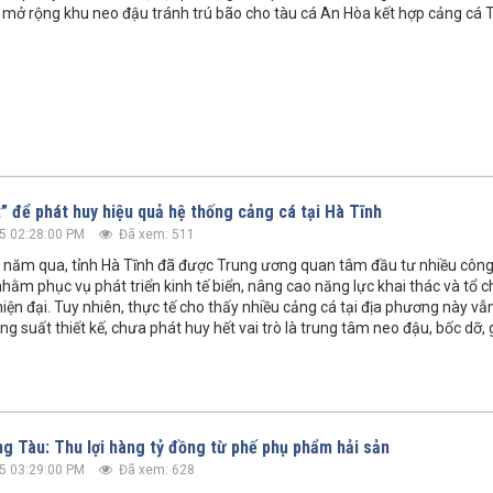
 mở rộng khu neo đậu tránh trú bão cho tàu cá An Hòa kết hợp cảng cá
t” để phát huy hiệu quả hệ thống cảng cá tại Hà Tĩnh
5 02:28:00 PM
Đã xem: 511
năm qua, tỉnh Hà Tĩnh đã được Trung ương quan tâm đầu tư nhiều công 
hằm phục vụ phát triển kinh tế biển, nâng cao năng lực khai thác và tổ c
iện đại. Tuy nhiên, thực tế cho thấy nhiều cảng cá tại địa phương này v
g suất thiết kế, chưa phát huy hết vai trò là trung tâm neo đậu, bốc dỡ,
ng Tàu: Thu lợi hàng tỷ đồng từ phế phụ phẩm hải sản
5 03:29:00 PM
Đã xem: 628