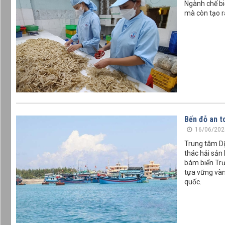
Ngành chế bi
mà còn tạo r
Bến đỗ an t
16/06/202
Trung tâm Dị
thác hải sản
bám biển Trư
tựa vững vàn
quốc.