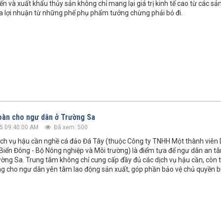
ến và xuất khẩu thủy sản không chỉ mang lại giá trị kinh tế cao từ các s
a lợi nhuận từ những phế phụ phẩm tưởng chừng phải bỏ đi.
oàn cho ngư dân ở Trường Sa
5 09:40:00 AM
Đã xem: 500
ch vụ hậu cần nghề cá đảo Đá Tây (thuộc Công ty TNHH Một thành viên D
 Biển Đông - Bộ Nông nghiệp và Môi trường) là điểm tựa để ngư dân an t
ờng Sa. Trung tâm không chỉ cung cấp đầy đủ các dịch vụ hậu cần, còn 
g cho ngư dân yên tâm lao động sản xuất, góp phần bảo vệ chủ quyền b