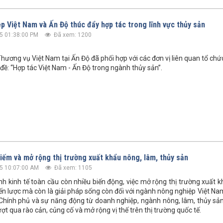
p Việt Nam và Ấn Độ thúc đẩy hợp tác trong lĩnh vực thủy sản
5 01:38:00 PM
Đã xem: 1200
hương vụ Việt Nam tại Ấn Độ đã phối hợp với các đơn vị liên quan tổ chức
 đề: “Hợp tác Việt Nam - Ấn Độ trong ngành thủy sản”.
kiếm và mở rộng thị trường xuất khẩu nông, lâm, thủy sản
5 10:07:00 AM
Đã xem: 1105
nh kinh tế toàn cầu còn nhiều biến động, việc mở rộng thị trường xuất k
ến lược mà còn là giải pháp sống còn đối với ngành nông nghiệp Việt Nam
ừ Chính phủ và sự năng động từ doanh nghiệp, ngành nông, lâm, thủy s
t qua rào cản, củng cố và mở rộng vị thế trên thị trường quốc tế.