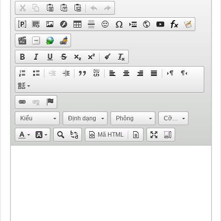
Kiểu
Định dạng
Phông
Cỡ chữ
Mã HTML