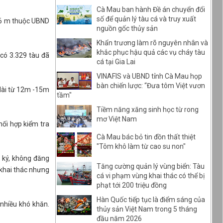
Cà Mau ban hành Đề án chuyển đổi
số để quản lý tàu cá và truy xuất
i 6 m thuộc UBND
nguồn gốc thủy sản
Khẩn trương làm rõ nguyên nhân và
khắc phục hậu quả các vụ cháy tàu
 có 3.329 tàu đã
cá tại Gia Lai
VINAFIS và UBND tỉnh Cà Mau họp
bàn chiến lược: “Đưa tôm Việt vươn
 dài từ 12m -15m
tầm"
Tiềm năng xăng sinh học từ rong
mơ Việt Nam
hối hợp kiểm tra
Cà Mau bác bỏ tin đồn thất thiệt
"Tôm khô làm từ cao su non"
g ký, không đăng
Tăng cường quản lý vùng biển: Tàu
 khai thác nhưng
cá vi phạm vùng khai thác có thể bị
phạt tới 200 triệu đồng
Hàn Quốc tiếp tục là điểm sáng của
nhiều khó khăn.
thủy sản Việt Nam trong 5 tháng
đầu năm 2026