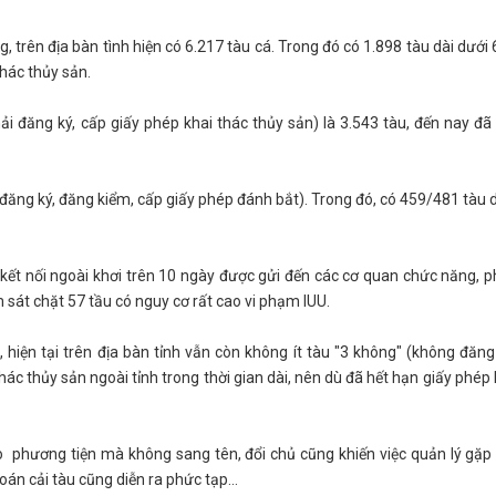
, trên địa bàn tình hiện có 6.217 tàu cá. Trong đó có 1.898 tàu dài dướ
 thác thủy sản.
 đăng ký, cấp giấy phép khai thác thủy sản) là 3.543 tàu, đến nay đã
i đăng ký, đăng kiểm, cấp giấy phép đánh bắt). Trong đó, có 459/481 tàu
ết nối ngoài khơi trên 10 ngày được gửi đến các cơ quan chức năng, p
m sát chặt 57 tầu có nguy cơ rất cao vi phạm IUU.
hiện tại trên địa bàn tỉnh vẫn còn không ít tàu "3 không" (không đăn
hác thủy sản ngoài tỉnh trong thời gian dài, nên dù đã hết hạn giấy phép
 phương tiện mà không sang tên, đổi chủ cũng khiến việc quản lý gặp 
 hoán cải tàu cũng diễn ra phức tạp…