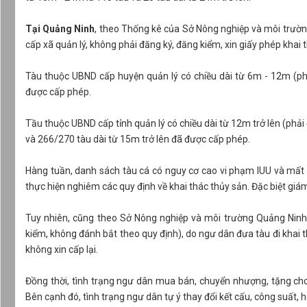
Tại Quảng Ninh
, theo Thống kê của Sở Nông nghiệp và môi trường
cấp xã quản lý, không phải đăng ký, đăng kiểm, xin giấy phép khai
Tàu thuộc UBND cấp huyện quản lý có chiều dài từ 6m - 12m (phải
được cấp phép.
Tầu thuộc UBND cấp tỉnh quản lý có chiều dài từ 12m trở lên (phả
và 266/270 tàu dài từ 15m trở lên đã được cấp phép.
Hàng tuần, danh sách tàu cá có nguy cơ cao vi phạm IUU và mất k
thực hiện nghiêm các quy định về khai thác thủy sản. Đặc biệt giá
Tuy nhiên, cũng theo Sở Nông nghiệp và môi trường Quảng Ninh, 
kiểm, không đánh bắt theo quy định), do ngư dân đưa tàu đi khai t
không xin cấp lại.
Đồng thời, tình trạng ngư dân mua bán, chuyển nhượng, tặng cho
Bên cạnh đó, tình trạng ngư dân tự ý thay đổi kết cấu, công suất,