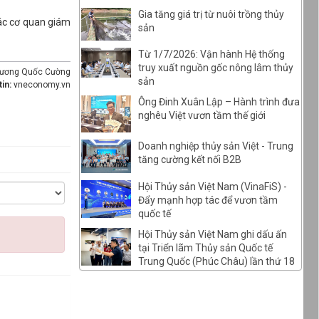
Gia tăng giá trị từ nuôi trồng thủy
các cơ quan giám
sản
Từ 1/7/2026: Vận hành Hệ thống
truy xuất nguồn gốc nông lâm thủy
rương Quốc Cường
sản
tin:
vneconomy.vn
Ông Đinh Xuân Lập – Hành trình đưa
nghêu Việt vươn tầm thế giới
Doanh nghiệp thủy sản Việt - Trung
tăng cường kết nối B2B
Hội Thủy sản Việt Nam (VinaFiS) -
Đẩy mạnh hợp tác để vươn tầm
quốc tế
Hội Thủy sản Việt Nam ghi dấu ấn
tại Triển lãm Thủy sản Quốc tế
Trung Quốc (Phúc Châu) lần thứ 18