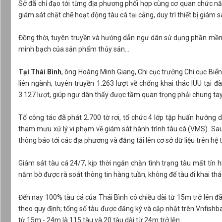
Sở đã chỉ đạo tới từng địa phương phối hợp cùng cơ quan chức năn
giám sát chặt chẽ hoạt động tàu cá tại cảng, duy trì thiết bị giám 
Đồng thời, tuyên truyền và hướng dẫn ngư dân sử dụng phần mềm q
minh bạch của sản phẩm thủy sản…
Tại Thái Bình
, ông Hoàng Minh Giang, Chi cục trưởng Chi cục Biển
liên ngành, tuyên truyền 1.263 lượt về chống khai thác IUU tại đà
3.127 lượt, giúp ngư dân thấy được tầm quan trọng phải chung tay
Tổ công tác đã phát 2.700 tờ rơi, tổ chức 4 lớp tập huấn hướng 
tham mưu xử lý vi phạm về giám sát hành trình tàu cá (VMS). Sau 
thông báo tới các địa phương và đăng tải lên cơ sở dữ liệu trên 
Giám sát tàu cá 24/7, kịp thời ngăn chặn tình trạng tàu mất tín hi
nằm bờ được rà soát thông tin hàng tuần, không để tàu đi khai th
Đến nay 100% tàu cá của Thái Bình có chiều dài từ 15m trở lên đ
theo quy định; tổng số tàu được đăng ký và cập nhật trên Vnfishba
từ 15m - 24m là 115 tàu và 20 tàu dài từ 24m trở lên.