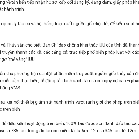
g về tận bến tiếp nhận hồ sơ, cấp đổi đăng ký, đăng kiểm, giấy phép kha
sát hành trình.
uản lý tàu cá và hệ thống truy xuất nguồn gốc điện tử, để kiểm soát h
 và Thủy sản cho biết, Ban Chỉ đạo chống khai thác lUU của tỉnh đã thành
i truyền thanh các xã, các cảng cá; trực tiếp phổ biến pháp luật với cá
 gỡ “thẻ vàng” IUU.
dẫn chủ phương tiện cài đặt phần mềm truy xuất nguồn gốc thủy sản đi
mỗi tuần thực hiện, tổ đăng tải danh sách tàu cá có nguy cơ cao vi phạ
hệ thống VMS.
ệu kết nối thiết bị giám sát hành trình, vượt ranh giới cho phép trên bi
ác trên biển.
ã đủ điều kiện hoạt động trên biển; 100% tàu được sơn đánh dấu tàu cá 
se là 736 tàu, trong đó tàu có chiều dài từ 6m -12m là 345 tàu; từ 12m -