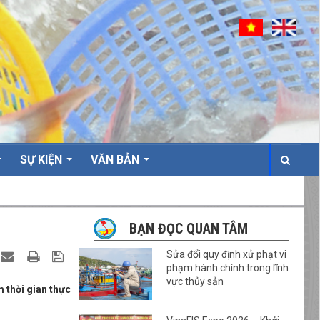
SỰ KIỆN
VĂN BẢN
BẠN ĐỌC QUAN TÂM
Sửa đổi quy định xử phạt vi
phạm hành chính trong lĩnh
vực thủy sản
m thời gian thực