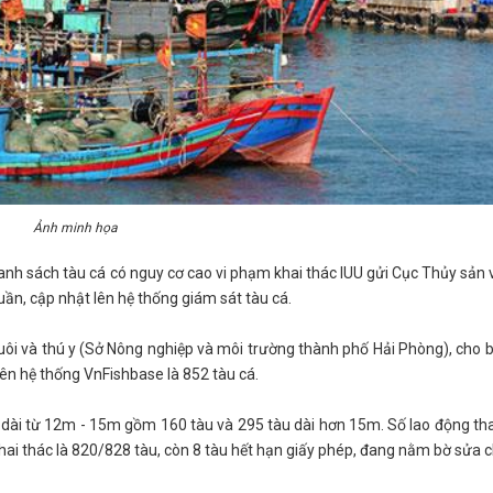
Ảnh minh họa
anh sách tàu cá có nguy cơ cao vi phạm khai thác IUU gửi Cục Thủy sản 
uần, cập nhật lên hệ thống giám sát tàu cá.
i và thú y (Sở Nông nghiệp và môi trường thành phố Hải Phòng), cho b
trên hệ thống VnFishbase là 852 tàu cá.
u dài từ 12m - 15m gồm 160 tàu và 295 tàu dài hơn 15m. Số lao động th
hai thác là 820/828 tàu, còn 8 tàu hết hạn giấy phép, đang nằm bờ sửa