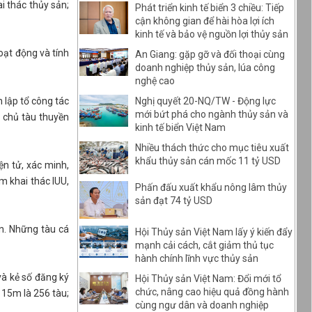
i thác thủy sản;
Phát triển kinh tế biển 3 chiều: Tiếp
cận không gian để hài hòa lợi ích
kinh tế và bảo vệ nguồn lợi thủy sản
oạt động và tính
An Giang: gặp gỡ và đối thoại cùng
doanh nghiệp thủy sản, lúa công
nghệ cao
 lập tổ công tác
Nghị quyết 20-NQ/TW - Động lực
mới bứt phá cho ngành thủy sản và
c chủ tàu thuyền
kinh tế biển Việt Nam
Nhiều thách thức cho mục tiêu xuất
khẩu thủy sản cán mốc 11 tỷ USD
ện tử, xác minh,
m khai thác lUU,
Phấn đấu xuất khẩu nông lâm thủy
sản đạt 74 tỷ USD
ển. Những tàu cá
Hội Thủy sản Việt Nam lấy ý kiến đẩy
mạnh cải cách, cắt giảm thủ tục
hành chính lĩnh vực thủy sản
và kẻ số đăng ký
Hội Thủy sản Việt Nam: Đổi mới tổ
chức, nâng cao hiệu quả đồng hành
 15m là 256 tàu;
cùng ngư dân và doanh nghiệp