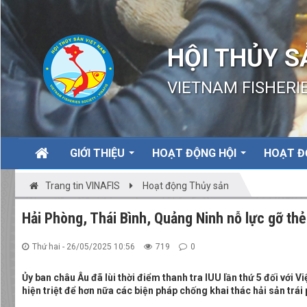
HỘI THỦY S
VIETNAM FISHERIE
GIỚI THIỆU
HOẠT ĐỘNG HỘI
HOẠT Đ
Trang tin VINAFIS
Hoạt động Thủy sản
Hải Phòng, Thái Bình, Quảng Ninh nỗ lực gỡ thẻ
Thứ hai - 26/05/2025 10:56
719
0
Ủy ban châu Âu đã lùi thời điểm thanh tra IUU lần thứ 5 đối với
hiện triệt để hơn nữa các biện pháp chống khai thác hải sản trái 