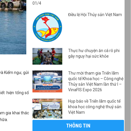
01/4
Điều lệ Hội Thủy sản Việt Nam
Thực hư chuyện ăn cá rô phi
gây nguy hại sức khỏe
và Kiểm ngư, gửi
Thư mời tham gia Triển lãm
quốc tế Khoa học – Công nghệ
Thủy sản Việt Nam lần thứ I –
VinaFIS Expo 2026
iết hiện tổng số
Họp báo về Triển lãm quốc tế
khoa học công nghệ thuỷ sản
Việt Nam
am gia khai thác
 chữa.
THÔNG TIN