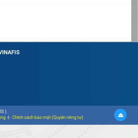
VINAFIS
S ).
ụng
-|-
. Chính sách bảo mật (Quyền riêng tư)