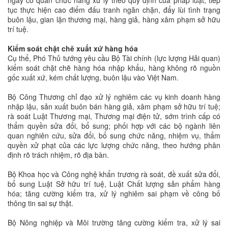
ngay cơ quan chức năng xử lý theo quy định của pháp luật; tiếp
tục thực hiện cao điểm đấu tranh ngăn chặn, đẩy lùi tình trạng
buôn lậu, gian lận thương mại, hàng giả, hàng xâm phạm sở hữu
trí tuệ.
Kiểm soát chặt chẽ xuất xứ hàng hóa
Cụ thể, Phó Thủ tướng yêu cầu Bộ Tài chính (lực lượng Hải quan)
kiểm soát chặt chẽ hàng hóa nhập khẩu, hàng không rõ nguồn
gốc xuất xứ, kém chất lượng, buôn lậu vào Việt Nam.
Bộ Công Thương chỉ đạo xử lý nghiêm các vụ kinh doanh hàng
nhập lậu, sản xuất buôn bán hàng giả, xâm phạm sở hữu trí tuệ;
rà soát Luật Thương mại, Thương mại điện tử, sớm trình cấp có
thẩm quyền sửa đổi, bổ sung; phối hợp với các bộ ngành liên
quan nghiên cứu, sửa đổi, bổ sung chức năng, nhiệm vụ, thẩm
quyền xử phạt của các lực lượng chức năng, theo hướng phân
định rõ trách nhiệm, rõ địa bàn.
Bộ Khoa học và Công nghệ khẩn trương rà soát, đề xuất sửa đổi,
bổ sung Luật Sở hữu trí tuệ, Luật Chất lượng sản phẩm hàng
hóa; tăng cường kiểm tra, xử lý nghiêm sai phạm về công bố
thông tin sai sự thật.
Bộ Nông nghiệp và Môi trường tăng cường kiểm tra, xử lý sai