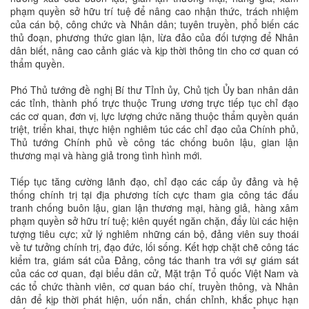
phạm quyền sở hữu trí tuệ để nâng cao nhận thức, trách nhiệm
của cán bộ, công chức và Nhân dân; tuyên truyền, phổ biến các
thủ đoạn, phương thức gian lận, lừa đảo của đối tượng để Nhân
dân biết, nâng cao cảnh giác và kịp thời thông tin cho cơ quan có
thẩm quyền.
Phó Thủ tướng đề nghị Bí thư Tỉnh ủy, Chủ tịch Ủy ban nhân dân
các tỉnh, thành phố trực thuộc Trung ương trực tiếp tục chỉ đạo
các cơ quan, đơn vị, lực lượng chức năng thuộc thẩm quyền quán
triệt, triển khai, thực hiện nghiêm túc các chỉ đạo của Chính phủ,
Thủ tướng Chính phủ về công tác chống buôn lậu, gian lận
thương mại và hàng giả trong tình hình mới.
Tiếp tục tăng cường lãnh đạo, chỉ đạo các cấp ủy đảng và hệ
thống chính trị tại địa phương tích cực tham gia công tác đấu
tranh chống buôn lậu, gian lận thương mại, hàng giả, hàng xâm
phạm quyền sở hữu trí tuệ; kiên quyết ngăn chặn, đẩy lùi các hiện
tượng tiêu cực; xử lý nghiêm những cán bộ, đảng viên suy thoái
về tư tưởng chính trị, đạo đức, lối sống. Kết hợp chặt chẽ công tác
kiểm tra, giám sát của Đảng, công tác thanh tra với sự giám sát
của các cơ quan, đại biểu dân cử, Mặt trận Tổ quốc Việt Nam và
các tổ chức thành viên, cơ quan báo chí, truyền thông, và Nhân
dân để kịp thời phát hiện, uốn nắn, chấn chỉnh, khắc phục hạn