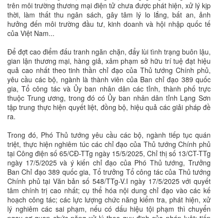
trên môi trường thương mại điện tử chưa được phát hiện, xử lý kịp
thời, làm thất thu ngân sách, gây tâm lý lo lắng, bất an, ảnh
hưởng đến môi trường đầu tư, kinh doanh và hội nhập quốc tế
của Việt Nam...
Để đợt cao điểm đấu tranh ngăn chặn, đẩy lùi tình trạng buôn lậu,
gian lận thương mại, hàng giả, xâm phạm sở hữu trí tuệ đạt hiệu
quả cao nhất theo tinh thần chỉ đạo của Thủ tướng Chính phủ,
yêu cầu các bộ, ngành là thành viên của Ban chỉ đạo 389 quốc
gia, Tổ công tác và Ủy ban nhân dân các tỉnh, thành phố trực
thuộc Trung ương, trong đó có Ủy ban nhân dân tỉnh Lạng Sơn
tập trung thực hiện quyết liệt, đồng bộ, hiệu quả các giải pháp đề
ra.
Trong đó, Phó Thủ tướng yêu cầu các bộ, ngành tiếp tục quán
triệt, thực hiện nghiêm túc các chỉ đạo của Thủ tướng Chính phủ
tại Công điện số 65/CĐ-TTg ngày 15/5/2025, Chỉ thị số 13/CT-TTg
ngày 17/5/2025 và ý kiến chỉ đạo của Phó Thủ tướng, Trưởng
Ban Chỉ đạo 389 quốc gia, Tổ trưởng Tổ công tác của Thủ tướng
Chính phủ tại Văn bản số 548/TTg-V.I ngày 17/5/2025 với quyết
tâm chính trị cao nhất; cụ thể hóa nội dung chỉ đạo vào các kế
hoạch công tác; các lực lượng chức năng kiểm tra, phát hiện, xử
lý nghiêm các sai phạm, nếu có dấu hiệu tội phạm thì chuyển