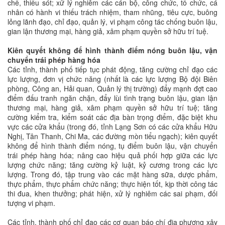
chế, thiếu sót; xử lý nghiêm các cán bộ, công chức, tổ chức, cá
nhân có hành vi thiếu trách nhiệm, tham nhũng, tiêu cực, buông
lỏng lãnh đạo, chỉ đạo, quản lý, vi phạm công tác chống buôn lậu,
gian lận thương mại, hàng giả, xâm phạm quyền sở hữu trí tuệ.
Kiên quyết không để hình thành điểm nóng buôn lậu, vận
chuyển trái phép hàng hóa
Các tỉnh, thành phố tiếp tục phát động, tăng cường chỉ đạo các
lực lượng, đơn vị chức năng (nhất là các lực lượng Bộ đội Biên
phòng, Công an, Hải quan, Quản lý thị trường) đẩy mạnh đợt cao
điểm đấu tranh ngăn chặn, đẩy lùi tình trạng buôn lậu, gian lận
thương mại, hàng giả, xâm phạm quyền sở hữu trí tuệ; tăng
cường kiểm tra, kiểm soát các địa bàn trọng điểm, đặc biệt khu
vực các cửa khẩu (trong đó, tỉnh Lạng Sơn có các cửa khẩu Hữu
Nghị, Tân Thanh, Chi Ma, các đường mòn tiểu ngạch); kiên quyết
không để hình thành điểm nóng, tụ điểm buôn lậu, vận chuyển
trái phép hàng hóa; nâng cao hiệu quả phối hợp giữa các lực
lượng chức năng; tăng cường kỷ luật, kỷ cương trong các lực
lượng. Trong đó, tập trung vào các mặt hàng sữa, dược phẩm,
thực phẩm, thực phẩm chức năng; thực hiện tốt, kịp thời công tác
thi đua, khen thưởng; phát hiện, xử lý nghiêm các sai phạm, đối
tượng vi phạm.
Các tỉnh, thành phố chỉ đạo các cơ quan báo chí địa phương xây