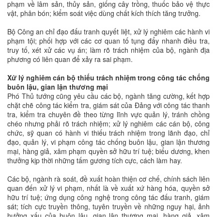
phạm về lâm sản, thủy sản, giống cây trồng, thuốc bảo vệ thực
vật, phân bón; kiểm soát việc dùng chất kích thích tăng trưởng.
Bộ Công an chỉ đạo đấu tranh quyết liệt, xử lý nghiêm các hành vi
phạm tội; phối hợp với các cơ quan tố tụng đẩy nhanh điều tra,
truy tố, xét xử các vụ án; làm rõ trách nhiệm của bộ, ngành địa
phương có liên quan để xảy ra sai phạm.
Xử lý nghiêm cán bộ thiếu trách nhiệm trong công tác chống
buôn lậu, gian lận thương mại
Phó Thủ tướng cũng yêu cầu các bộ, ngành tăng cường, kết hợp
chặt chẽ công tác kiểm tra, giám sát của Đảng với công tác thanh
tra, kiểm tra chuyên đề theo từng lĩnh vực quản lý, tránh chồng
chéo nhưng phải rõ trách nhiệm; xử lý nghiêm các cán bộ, công
chức, sỹ quan có hành vi thiếu trách nhiệm trong lãnh đạo, chỉ
đạo, quản lý, vi phạm công tác chống buôn lậu, gian lận thương
mại, hàng giả, xâm phạm quyền sở hữu trí tuệ; biểu dương, khen
thưởng kịp thời những tấm gương tích cực, cách làm hay.
Các bộ, ngành rà soát, đề xuất hoàn thiện cơ chế, chính sách liên
quan đến xử lý vi phạm, nhất là về xuất xứ hàng hóa, quyền sở
hữu trí tuệ; ứng dụng công nghệ trong công tác đấu tranh, giám
sát; tích cực truyền thông, tuyên truyền về những nguy hại, ảnh
hưởng xấu của buôn lậu, gian lận thương mại, hàng giả, xâm