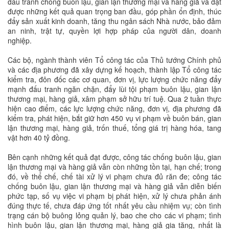
đấu tranh chống buôn lậu, gian lận thương mại và hàng giả và đạt
được những kết quả quan trọng ban đầu, góp phần ổn định, thúc
đẩy sản xuất kinh doanh, tăng thu ngân sách Nhà nước, bảo đảm
an ninh, trật tự, quyền lợi hợp pháp của người dân, doanh
nghiệp.
Các bộ, ngành thành viên Tổ công tác của Thủ tướng Chính phủ
và các địa phương đã xây dựng kế hoạch, thành lập Tổ công tác
kiểm tra, đôn đốc các cơ quan, đơn vị, lực lượng chức năng đẩy
mạnh đấu tranh ngăn chặn, đẩy lùi tội phạm buôn lậu, gian lận
thương mại, hàng giả, xâm phạm sở hữu trí tuệ. Qua 2 tuần thực
hiện cao điểm, các lực lượng chức năng, đơn vị, địa phương đã
kiểm tra, phát hiện, bắt giữ hơn 450 vụ vi phạm về buôn bán, gian
lận thương mại, hàng giả, trốn thuế, tổng giá trị hàng hóa, tang
vật hơn 40 tỷ đồng.
Bên cạnh những kết quả đạt được, công tác chống buôn lậu, gian
lận thương mại và hàng giả vẫn còn những tồn tại, hạn chế; trong
đó, về thể chế, chế tài xử lý vi phạm chưa đủ răn đe; công tác
chống buôn lậu, gian lận thương mại và hàng giả vẫn diễn biến
phức tạp, số vụ việc vi phạm bị phát hiện, xử lý chưa phản ánh
đúng thực tế, chưa đáp ứng tốt nhất yêu cầu nhiệm vụ; còn tình
trạng cán bộ buông lỏng quản lý, bao che cho các vi phạm; tình
hình buôn lậu, gian lận thương mại, hàng giả gia tăng, nhất là