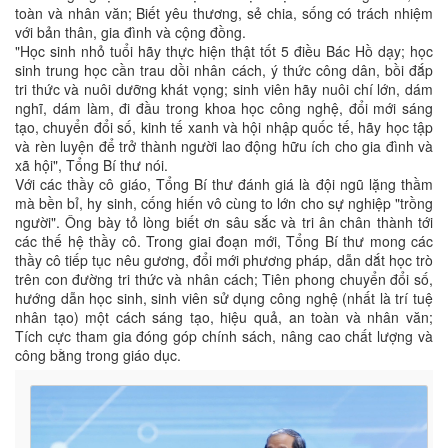
toàn và nhân văn; Biết yêu thương, sẻ chia, sống có trách nhiệm
với bản thân, gia đình và cộng đồng.
"Học sinh nhỏ tuổi hãy thực hiện thật tốt 5 điều Bác Hồ dạy; học
sinh trung học cần trau dồi nhân cách, ý thức công dân, bồi đắp
tri thức và nuôi dưỡng khát vọng; sinh viên hãy nuôi chí lớn, dám
nghĩ, dám làm, đi đầu trong khoa học công nghệ, đổi mới sáng
tạo, chuyển đổi số, kinh tế xanh và hội nhập quốc tế, hãy học tập
và rèn luyện để trở thành người lao động hữu ích cho gia đình và
xã hội", Tổng Bí thư nói.
Với các thầy cô giáo, Tổng Bí thư đánh giá là đội ngũ lặng thầm
mà bền bỉ, hy sinh, cống hiến vô cùng to lớn cho sự nghiệp "trồng
người". Ông bày tỏ lòng biết ơn sâu sắc và tri ân chân thành tới
các thế hệ thầy cô. Trong giai đoạn mới, Tổng Bí thư mong các
thầy cô tiếp tục nêu gương, đổi mới phương pháp, dẫn dắt học trò
trên con đường tri thức và nhân cách; Tiên phong chuyển đổi số,
hướng dẫn học sinh, sinh viên sử dụng công nghệ (nhất là trí tuệ
nhân tạo) một cách sáng tạo, hiệu quả, an toàn và nhân văn;
Tích cực tham gia đóng góp chính sách, nâng cao chất lượng và
công bằng trong giáo dục.