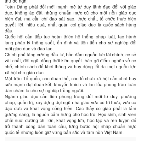
thư đề nghị:
Toàn Đảng phải đổi mới mạnh mẽ tư duy lãnh đạo đối với giáo
dục, không áp đặt những chuẩn mực cũ cho một nền giáo dục
hiện đại, mà cần chỉ đạo sát sao, thực chất, tổ chức thực hiện
quyết liệt, hiệu quả, nhất quán coi giáo dục là quốc sách hàng
đầu.
Quốc hội cần tiếp tục hoàn thiện hệ thống pháp luật, tạo hành
lang pháp lý thông suốt, ổn định và tiên tiến cho sự nghiệp đổi
mới giáo dục và đào tạo.
Chính phủ tăng cường đầu tư, bảo đảm nguồn lực tài chính, cơ sở
vật chất, đội ngũ; đồng thời kiên quyết tháo gỡ điểm nghẽn về cơ
chế, chính sách để khơi thông và huy động tối đa mọi nguồn lực
xã hội cho giáo dục.
Mặt trận Tổ quốc, các đoàn thể, các tổ chức xã hội cần phát huy
sức mạnh đại đoàn kết, khuyến khích và lan tỏa phong trào toàn
dân chăm lo cho sự nghiệp trồng người.
Ngành giáo dục cần tiên phong trong đổi mới tư duy, phương
pháp, quản trị; xây dựng đội ngũ nhà giáo vừa có tri thức, vừa có
đạo đức và khát vọng cống hiến. Các thầy cô giáo phải là tấm
gương sáng, là nguồn cảm hứng cho học trò. Học sinh, sinh viên
phải nuôi dưỡng chí lớn, khát vọng lớn, học tập và rèn luyện để
trở thành công dân toàn cầu, từng bước hội nhập chuẩn mực
quốc tế nhưng luôn giữ vững bản sắc và tâm hồn Việt Nam.