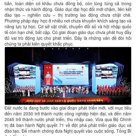
bản, toàn diện có khâu chưa đồng bộ, còn lúng túng cả trong
nhận thức và hành động. Giáo dục đại học đổi mới chậm, liên kết
đào tạo – nghiên cứu – thị trường lao động chưa chặt chẽ.
Phương pháp dạy học ở nhiều nơi chưa khuyến khích sáng tạo và
năng lực tự học. Cơ sở vật chất, chuyển đổi số và hội nhập quốc
tế còn hạn chế, bất cập. Có giai đoạn giáo dục chưa phát huy đầy
đủ vai trò động lực cho phát triển. Đây là những vấn đề đòi hỏi
chúng ta phải kiên quyết khắc phục.
Đất nước ta đang bước vào giai đoạn phát triển mới, với mục tiêu
đến năm 2030 trở thành nước công nghiệp hiện đại, và đến năm
2045 trở thành nước phát triển, thu nhập cao. Vừa qua Bộ Chính
trị đã ban hành Nghị quyết 71 về đột phá phát triển giáo dục và
đào tạo. Để nhanh chóng đưa Nghị quyết vào cuộc sống, Tổng Bí