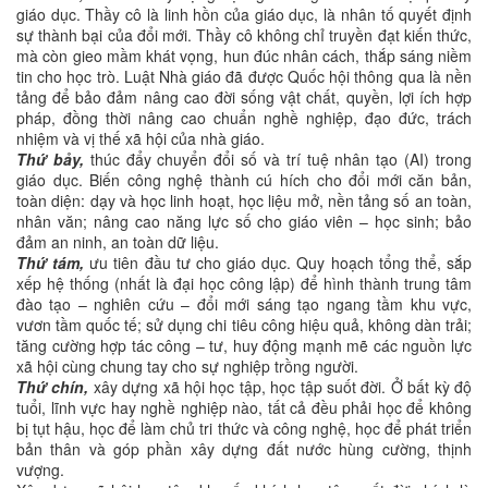
giáo dục. Thầy cô là linh hồn của giáo dục, là nhân tố quyết định
sự thành bại của đổi mới. Thầy cô không chỉ truyền đạt kiến thức,
mà còn gieo mầm khát vọng, hun đúc nhân cách, thắp sáng niềm
tin cho học trò. Luật Nhà giáo đã được Quốc hội thông qua là nền
tảng để bảo đảm nâng cao đời sống vật chất, quyền, lợi ích hợp
pháp, đồng thời nâng cao chuẩn nghề nghiệp, đạo đức, trách
nhiệm và vị thế xã hội của nhà giáo.
Thứ bảy,
thúc đẩy chuyển đổi số và trí tuệ nhân tạo (AI) trong
giáo dục. Biến công nghệ thành cú hích cho đổi mới căn bản,
toàn diện: dạy và học linh hoạt, học liệu mở, nền tảng số an toàn,
nhân văn; nâng cao năng lực số cho giáo viên – học sinh; bảo
đảm an ninh, an toàn dữ liệu.
Thứ tám,
ưu tiên đầu tư cho giáo dục. Quy hoạch tổng thể, sắp
xếp hệ thống (nhất là đại học công lập) để hình thành trung tâm
đào tạo – nghiên cứu – đổi mới sáng tạo ngang tầm khu vực,
vươn tầm quốc tế; sử dụng chi tiêu công hiệu quả, không dàn trải;
tăng cường hợp tác công – tư, huy động mạnh mẽ các nguồn lực
xã hội cùng chung tay cho sự nghiệp trồng người.
Thứ chín,
xây dựng xã hội học tập, học tập suốt đời. Ở bất kỳ độ
tuổi, lĩnh vực hay nghề nghiệp nào, tất cả đều phải học để không
bị tụt hậu, học để làm chủ tri thức và công nghệ, học để phát triển
bản thân và góp phần xây dựng đất nước hùng cường, thịnh
vượng.