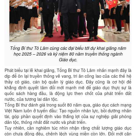
Tổng Bí thư Tô Lâm cùng các đại biểu tới dự khai giảng năm
học 2025 – 2026 và kỷ niệm 80 năm truyền thống ngành
Giáo dục.
Phát biểu tại lễ khai giảng, Tổng Bí thư Tô Lâm nhấn mạnh đây là
dịp để ôn lại truyền thống vẻ vang, tri ân công lao của các thế hệ
thầy cô giáo, cán bộ quản lý giáo dục. Đây cũng là cơ hội để
khẳng định quyết tâm đổi mới mạnh mẽ để giáo dục thực sự là
quốc sách hàng đầu, là động lực then chốt của phát triển đất
nước, của tương lai dân tộc.
Tổng Bí thư đánh giá trong suốt 80 năm qua, giáo dục cách mạng
Việt Nam luôn ở tuyến đầu: Tạo nguồn nhân lực, bồi dưỡng nhân
tài, góp phần quyết định vào thắng lợi của sự nghiệp giải phóng
dân tộc, thống nhất đất nước và phát triển.
Tuy nhiên, cần nghiêm túc nhìn nhận rằng chất lượng giáo dục
còn chưa đồng đều, chênh lệch vùng miền còn lớn. Đổi mới căn