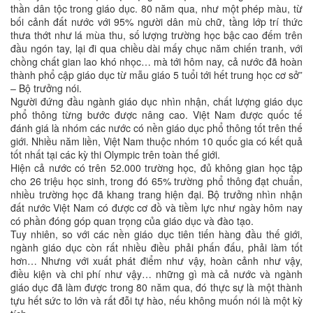
thần dân tộc trong giáo dục. 80 năm qua, như một phép màu, từ
bối cảnh đất nước với 95% người dân mù chữ, tầng lớp trí thức
thưa thớt như lá mùa thu, số lượng trường học bậc cao đếm trên
đầu ngón tay, lại đi qua chiều dài mấy chục năm chiến tranh, với
chồng chất gian lao khó nhọc… mà tới hôm nay, cả nước đã hoàn
thành phổ cập giáo dục từ mẫu giáo 5 tuổi tới hết trung học cơ sở”
– Bộ trưởng nói.
Người đứng đầu ngành giáo dục nhìn nhận, chất lượng giáo dục
phổ thông từng bước được nâng cao. Việt Nam được quốc tế
đánh giá là nhóm các nước có nền giáo dục phổ thông tốt trên thế
giới. Nhiều năm liền, Việt Nam thuộc nhóm 10 quốc gia có kết quả
tốt nhất tại các kỳ thi Olympic trên toàn thế giới.
Hiện cả nước có trên 52.000 trường học, đủ không gian học tập
cho 26 triệu học sinh, trong đó 65% trường phổ thông đạt chuẩn,
nhiều trường học đã khang trang hiện đại. Bộ trưởng nhìn nhận
đất nước Việt Nam có được cơ đồ và tiềm lực như ngày hôm nay
có phần đóng góp quan trọng của giáo dục và đào tạo.
Tuy nhiên, so với các nền giáo dục tiên tiến hàng đầu thế giới,
ngành giáo dục còn rất nhiều điều phải phấn đấu, phải làm tốt
hơn… Nhưng với xuất phát điểm như vậy, hoàn cảnh như vậy,
điều kiện và chi phí như vậy… những gì mà cả nước và ngành
giáo dục đã làm được trong 80 năm qua, đó thực sự là một thành
tựu hết sức to lớn và rất đỗi tự hào, nếu không muốn nói là một kỳ