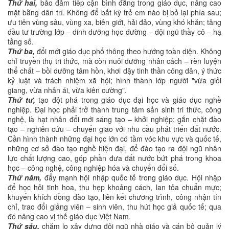
Thứ hai,
bảo đảm tiếp cận bình đẳng trong giáo dục, nâng cao
mặt bằng dân trí. Không để bất kỳ trẻ em nào bị bỏ lại phía sau;
ưu tiên vùng sâu, vùng xa, biên giới, hải đảo, vùng khó khăn; tăng
đầu tư trường lớp – dinh dưỡng học đường – đội ngũ thầy cô – hạ
tầng số.
Thứ ba,
đổi mới giáo dục phổ thông theo hướng toàn diện. Không
chỉ truyền thụ tri thức, mà còn nuôi dưỡng nhân cách – rèn luyện
thể chất – bồi dưỡng tâm hồn, khơi dậy tinh thần công dân, ý thức
kỷ luật và trách nhiệm xã hội; hình thành lớp người "vừa giỏi
giang, vừa nhân ái, vừa kiên cường".
Thứ tư,
tạo đột phá trong giáo dục đại học và giáo dục nghề
nghiệp. Đại học phải trở thành trung tâm sản sinh tri thức, công
nghệ, là hạt nhân đổi mới sáng tạo – khởi nghiệp; gắn chặt đào
tạo – nghiên cứu – chuyển giao với nhu cầu phát triển đất nước.
Cần hình thành những đại học lớn có tầm vóc khu vực và quốc tế,
những cơ sở đào tạo nghề hiện đại, để đào tạo ra đội ngũ nhân
lực chất lượng cao, góp phần đưa đất nước bứt phá trong khoa
học – công nghệ, công nghiệp hóa và chuyển đổi số.
Thứ năm,
đẩy mạnh hội nhập quốc tế trong giáo dục. Hội nhập
để học hỏi tinh hoa, thu hẹp khoảng cách, lan tỏa chuẩn mực;
khuyến khích đồng đào tạo, liên kết chương trình, công nhận tín
chỉ, trao đổi giảng viên – sinh viên, thu hút học giả quốc tế; qua
đó nâng cao vị thế giáo dục Việt Nam.
Thứ sáu,
chăm lo xây dựng đội ngũ nhà giáo và cán bộ quản lý