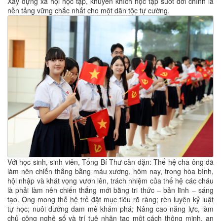
Xây dựng xã hội học tập, khuyến khích học tập suốt đời chính là
nền tảng vững chắc nhất cho một dân tộc tự cường.
Với học sinh, sinh viên, Tổng Bí Thư căn dặn: Thế hệ cha ông đã
làm nên chiến thắng bằng máu xương, hôm nay, trong hòa bình,
hội nhập và khát vọng vươn lên, trách nhiệm của thế hệ các cháu
là phải làm nên chiến thắng mới bằng tri thức – bản lĩnh – sáng
tạo. Ông mong thế hệ trẻ đặt mục tiêu rõ ràng; rèn luyện kỷ luật
tự học; nuôi dưỡng đam mê khám phá; Nâng cao năng lực, làm
chủ công nghệ số và trí tuệ nhân tạo một cách thông minh, an